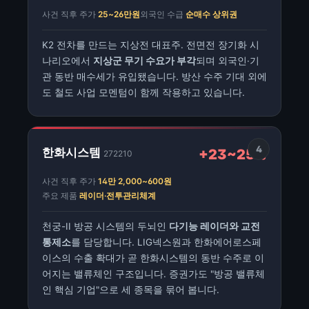
사건 직후 주가
25~26만원
외국인 수급
순매수 상위권
K2 전차를 만드는 지상전 대표주. 전면전 장기화 시
나리오에서
지상군 무기 수요가 부각
되며 외국인·기
관 동반 매수세가 유입됐습니다. 방산 수주 기대 외에
도 철도 사업 모멘텀이 함께 작용하고 있습니다.
4
한화시스템
+23~25%
272210
사건 직후 주가
14만 2,000~600원
주요 제품
레이더·전투관리체계
천궁-II 방공 시스템의 두뇌인
다기능 레이더와 교전
통제소
를 담당합니다. LIG넥스원과 한화에어로스페
이스의 수출 확대가 곧 한화시스템의 동반 수주로 이
어지는 밸류체인 구조입니다. 증권가도 "방공 밸류체
인 핵심 기업"으로 세 종목을 묶어 봅니다.