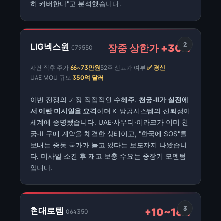
히 커버한다"고 분석했습니다.
2
LIG넥스원
장중 상한가 +30%
079550
사건 직후 주가
66~73만원
52주 신고가 여부
✅ 경신
UAE MOU 규모
350억 달러
이번 전쟁의 가장 직접적인 수혜주.
천궁-II가 실전에
서 이란 미사일을 요격
하며 K-방공시스템의 신뢰성이
세계에 증명됐습니다. UAE·사우디·이라크가 이미 천
궁-II 구매 계약을 체결한 상태이고, "한국에 SOS"를
보내는 중동 국가가 늘고 있다는 보도까지 나왔습니
다. 미사일 소진 후 재고 보충 수요는 중장기 모멘텀
입니다.
3
현대로템
+10~16%
064350