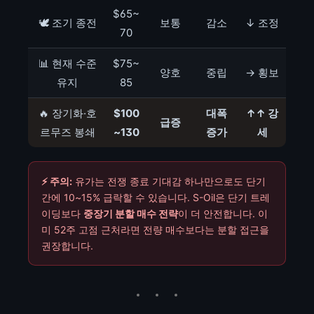
$65~
🕊️ 조기 종전
보통
감소
↓ 조정
70
📊 현재 수준
$75~
양호
중립
→ 횡보
유지
85
🔥 장기화·호
$100
대폭
↑↑ 강
급증
르무즈 봉쇄
~130
증가
세
⚡ 주의:
유가는 전쟁 종료 기대감 하나만으로도 단기
간에 10~15% 급락할 수 있습니다. S-Oil은 단기 트레
이딩보다
중장기 분할 매수 전략
이 더 안전합니다. 이
미 52주 고점 근처라면 전량 매수보다는 분할 접근을
권장합니다.