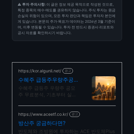
⚠️
투자 주의사항:
이 글은 정보 제공 목적으로 작성된 것으로,
특정 종목의 매수·매도를 권유하지 않습니다. 주식 투자는 원금
손실의 위험이 있으며, 모든 투자 판단과 책임은 투자자 본인에
게 있습니다. 본문의 주가·목표가 데이터는 2026년 3월 기준이
며, 이후 변동될 수 있습니다. 투자 전 반드시 증권사 리포트와
공시 자료를 확인하시기 바랍니다.
https://kor.algunli.net/
광고
수혜주 급등주우량주공모
주 추 종목전망, 분석자료
수혜주 급등주 우량주 공모
제공
주 무료분석, 기초부터 실전
까지 함께 주식 무료 교육 제
공, 우량주 무료 정보 제공,
처음부터 실전까지 같이합니
https://www.aceetf.co.kr/
광고
다
방산주 궁금하다면?
반도체와 조방원에 투자하는 ACE 반도체Plus