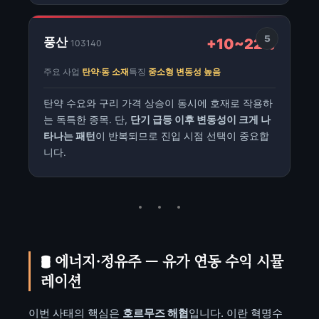
5
풍산
+10~22%
103140
주요 사업
탄약·동 소재
특징
중소형 변동성 높음
탄약 수요와 구리 가격 상승이 동시에 호재로 작용하
는 독특한 종목. 단,
단기 급등 이후 변동성이 크게 나
타나는 패턴
이 반복되므로 진입 시점 선택이 중요합
니다.
🛢️ 에너지·정유주 — 유가 연동 수익 시뮬
레이션
이번 사태의 핵심은
호르무즈 해협
입니다. 이란 혁명수