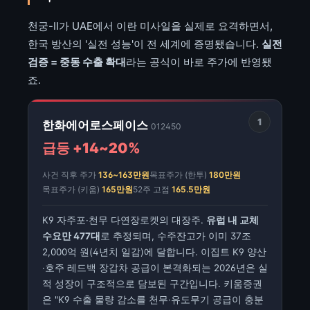
천궁-II가 UAE에서 이란 미사일을 실제로 요격하면서,
한국 방산의 '실전 성능'이 전 세계에 증명됐습니다.
실전
검증 = 중동 수출 확대
라는 공식이 바로 주가에 반영됐
죠.
1
한화에어로스페이스
012450
급등 +14~20%
사건 직후 주가
136~163만원
목표주가 (한투)
180만원
목표주가 (키움)
165만원
52주 고점
165.5만원
K9 자주포·천무 다연장로켓의 대장주.
유럽 내 교체
수요만 477대
로 추정되며, 수주잔고가 이미 37조
2,000억 원(4년치 일감)에 달합니다. 이집트 K9 양산
·호주 레드백 장갑차 공급이 본격화되는 2026년은 실
적 성장이 구조적으로 담보된 구간입니다. 키움증권
은 "K9 수출 물량 감소를 천무·유도무기 공급이 충분