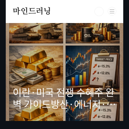
본문 바로가기
마인드러닝
이란·미국 전쟁 수혜주 완
벽 가이드방산·에너지·안
전자산 TOP 10