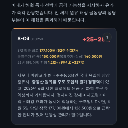
비대가 해협 통과 선박에 공격 가능성을 시사하자 유가
가 즉각 반응했습니다. 전 세계 원유 해상 물동량의 상당
부분이 이 해협을 통과하기 때문입니다.
1
S-Oil
+25~28%
010950
3/3 장중 최고
177,100원 (52주 신고가)
목표주가 (한투)
150,000원
목표주가 (삼성)
140,000원
26년 영업이익 전망
1.2조+ (전년比 +327%)
사우디 아람코가 최대주주(63%)인 국내 유일의 상장
정유사.
중동산 원유를 주로 도입해 원가 경쟁력
이 있
고, 2026년 6월 샤힌 프로젝트 완공 시 화학 부문 수
익성까지 가세합니다. 정제마진 강세 + 재고평가이
익 + 래깅 효과가 동시에 작용하는 구조입니다. 단, 3
월 3일 당일 장중 177,100원에서 126,500원으로 급락
한 전례가 있어 변동성 관리가 필수입니다.