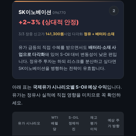
2
SK이노베이션
096770
+2~3% (상대적 안정)
3/3 장중 신고가
141,300원
사업 다각화
정유 + 배터리·소재
유가 급등의 직접 수혜를 받으면서도
배터리·소재 사
업으로 다각화
돼 있어 S-Oil 대비 변동성이 낮은 편입
니다. 정유주 투자는 하되 리스크를 분산하고 싶다면
SK이노베이션을 병행하는 전략이 유효합니다.
아래 표는
국제유가 시나리오별 S-Oil 예상 수익
입니다.
유가는 정유사 실적에 직접 영향을 미치므로 꼭 확인하
세요.
WTI
S-OIL
재고
예상 주
유가 시나리오
배럴
정제마
평가
가 방향
당
진
이익