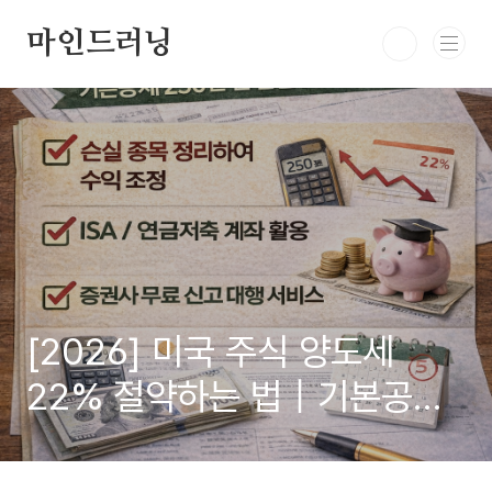
본문 바로가기
마인드러닝
[2026] 미국 주식 양도세
22% 절약하는 법｜기본공제
250만 원 활용 전략 총정리