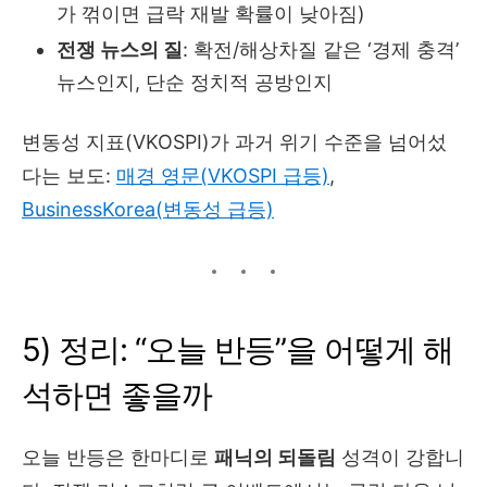
가 꺾이면 급락 재발 확률이 낮아짐)
전쟁 뉴스의 질
: 확전/해상차질 같은 ‘경제 충격’
뉴스인지, 단순 정치적 공방인지
변동성 지표(VKOSPI)가 과거 위기 수준을 넘어섰
다는 보도:
매경 영문(VKOSPI 급등)
,
BusinessKorea(변동성 급등)
5) 정리: “오늘 반등”을 어떻게 해
석하면 좋을까
오늘 반등은 한마디로
패닉의 되돌림
성격이 강합니