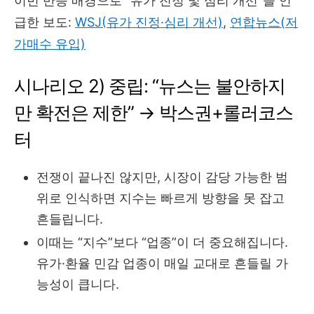
이번 반등 배경으로 “유가 진정 및 심리 개선”을 언
급한 보도:
WSJ(유가 진정·심리 개선)
,
연합뉴스(저
가매수 유입)
시나리오 2) 중립: “뉴스는 불안하지
만 확전은 제한” → 박스권+롤러코스
터
전쟁이 끝나진 않지만, 시장이 감당 가능한 범
위로 인식하면 지수는 빠르게 방향을 못 잡고
흔들립니다.
이때는 “지수”보다 “업종”이 더 중요해집니다.
유가·환율 민감 업종이 매일 교대로 흔들릴 가
능성이 큽니다.