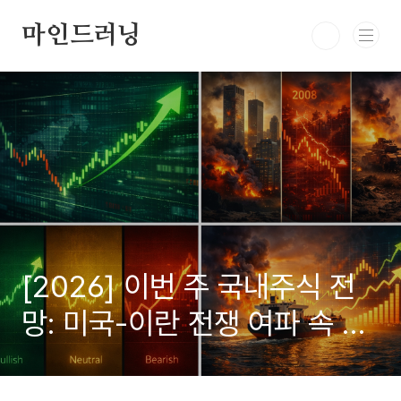
본문 바로가기
마인드러닝
[2026] 이번 주 국내주식 전
망: 미국-이란 전쟁 여파 속 코
스피 반등, 과거 사례로 보는
다음 흐름