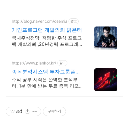
http://blog.naver.com/osemia
광고
개인프로그램 개발의뢰 밝은터
국내주식전망, 저렴한 주식 프로그
램 개발의뢰 ,20년경력 프로그래
머, 책임시공
https://www.plankor.kr/
광고
종목분석시스템 투자그룹플랜
가입즉시 무료리포트 100%
주식 공부 시작은 완벽한 분석부
터! 1분 만에 받는 무료 종목 리포
트 신청하기
공감
구독하기