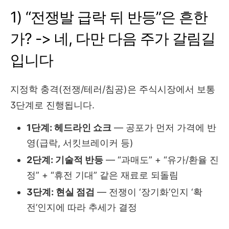
1) “전쟁발 급락 뒤 반등”은 흔한
가? -> 네, 다만 다음 주가 갈림길
입니다
지정학 충격(전쟁/테러/침공)은 주식시장에서 보통
3단계로 진행됩니다.
1단계: 헤드라인 쇼크
— 공포가 먼저 가격에 반
영(급락, 서킷브레이커 등)
2단계: 기술적 반등
— “과매도” + “유가/환율 진
정” + “휴전 기대” 같은 재료로 되돌림
3단계: 현실 점검
— 전쟁이 ‘장기화’인지 ‘확
전’인지에 따라 추세가 결정