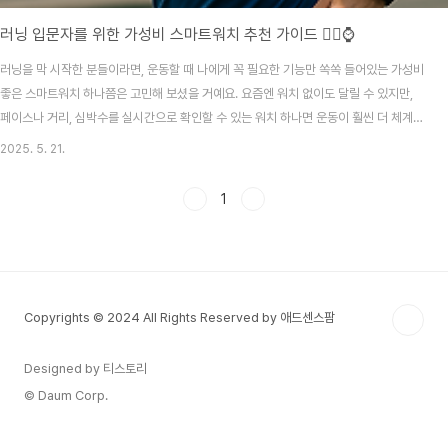
러닝 입문자를 위한 가성비 스마트워치 추천 가이드 🏃‍♀️⌚
러닝을 막 시작한 분들이라면, 운동할 때 나에게 꼭 필요한 기능만 쏙쏙 들어있는 가성비
좋은 스마트워치 하나쯤은 고민해 보셨을 거예요. 요즘엔 워치 없이도 달릴 수 있지만,
페이스나 거리, 심박수를 실시간으로 확인할 수 있는 워치 하나면 운동이 훨씬 더 체계적
이고 재밌어지거든요!하지만 처음부터 수십만 원짜리 고급형 워치를 구매하기는 부담스
2025. 5. 21.
럽죠. 그래서 오늘은 러닝 입문자도 부담 없이 쓸 수 있는, 가격 대비 성능 좋은 스마트워
치들을 골라 소개해드릴게요. GPS 추적, 운동 기록, 심박수 측정 정도만 있어도 충분하
1
다는 거, 함께 알아가봐요! 1. 러닝 입문자에게 스마트워치가 꼭 필요할까?결론부터 말하
면, 꼭 필요하지는 않지만 있으면 러닝 습관을 훨씬 빨리 잡을 수 있어요.실시간 페이스
확인: 내가 지금 어..
Copyrights © 2024 All Rights Reserved by 애드센스팜
Designed by 티스토리
© Daum Corp.