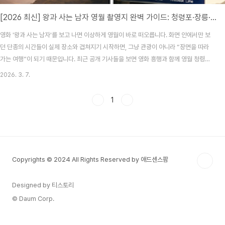
[2026 최신] 왕과 사는 남자 영월 촬영지 완벽 가이드: 청령포·장릉·선돌 코스 + 주차·입장료 총정리
영화 '왕과 사는 남자'를 보고 나면 이상하게 영월이 바로 떠오릅니다. 화면 안에서만 보
던 단종의 시간들이 실제 장소와 겹쳐지기 시작하면, 그냥 관광이 아니라 “장면을 따라
가는 여행”이 되기 때문입니다. 최근 공개 기사들을 보면 영화 흥행과 함께 영월 청령포
일대에 실제 방문객이 몰리면서 조기 입장 마감과 교통 정체까지 발생했습니다. 동아일
2026. 3. 7.
보는 영화가 개봉 27일 만에 900만 관객을 돌파했고, 영월군이 청령포·장릉 운영 안내
와 우회도로 공지를 잇달아 올렸다고 전했습니다. 출처 보기그래서 오늘은 영월을 처음
1
가는 분도 바로 이해할 수 있게, 청령포·장릉·선돌을 중심으로 동선, 입장료, 주차, 열차
예매 팁, 그리고 “이 장면은 어디서 찍은 느낌인지”까지 한 번에 정리해보겠습니다.1. 왜
지금 영월이 더 ..
Copyrights © 2024 All Rights Reserved by 애드센스팜
Designed by 티스토리
© Daum Corp.