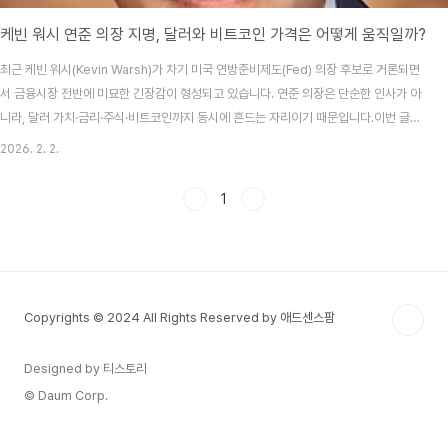
케빈 워시 연준 의장 지명, 달러와 비트코인 가격은 어떻게 움직일까?
최근 케빈 워시(Kevin Warsh)가 차기 미국 연방준비제도(Fed) 의장 후보로 거론되면
서 금융시장 전반에 미묘한 긴장감이 형성되고 있습니다. 연준 의장은 단순한 인사가 아
니라, 달러 가치·금리·주식·비트코인까지 동시에 흔드는 자리이기 때문입니다.이번 글에
서는 케빈 워시의 성향을 기준으로, 달러(USD)와 비트코인(BTC)에 어떤 영향을 줄 수
2026. 2. 2.
있는지 현실적인 시나리오 중심으로 정리해보겠습니다.① 케빈 워시는 어떤 인물인가?
케빈 워시는 2006~2011년 Fed 이사로 재직했던 인물로, 글로벌 금융위기 당시 정책
1
결정 라인에 직접 참여했습니다.통화 완화 정책에 비교적 비판적인 매파 성향과도한 양
적완화(QE)에 대해 자산 버블 경고연준의 정치적 독립성 강조시장에서는 그를 “비둘기
파보다는 매파에 가까운..
Copyrights © 2024 All Rights Reserved by 애드센스팜
Designed by 티스토리
© Daum Corp.