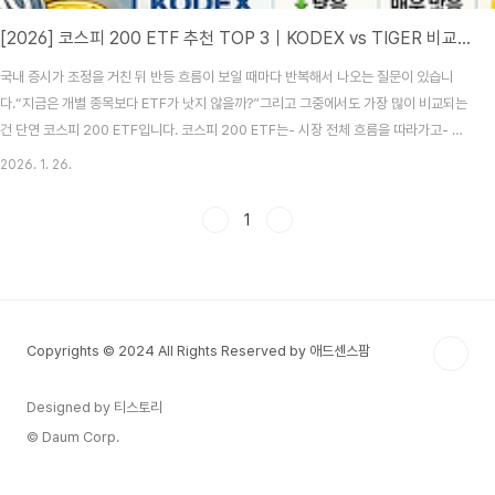
[2026] 코스피 200 ETF 추천 TOP 3｜KODEX vs TIGER 비교｜수수료 제일 싼 곳은?
국내 증시가 조정을 거친 뒤 반등 흐름이 보일 때마다 반복해서 나오는 질문이 있습니
다.“지금은 개별 종목보다 ETF가 낫지 않을까?”그리고 그중에서도 가장 많이 비교되는
건 단연 코스피 200 ETF입니다. 코스피 200 ETF는- 시장 전체 흐름을 따라가고- 종
목 리스크를 줄이면서- 장기 투자에도 부담이 적다는 점에서국내 투자자들에게 가장 기
2026. 1. 26.
본적인 선택지로 여겨집니다. 다만 문제는 상품이 너무 많다는 점입니다.보수, 거래량,
운용사, 배당 방식까지 하나하나 따져보지 않으면거의 같은 ETF인데도 결과가 달라지
1
는 경우가 생깁니다. 이 글에서는 복잡한 설명은 줄이고,지금 기준으로 가장 많이 선택되
는 코스피 200 ETF를 비교해 보겠습니다.👉 코스피 200 ETF의 실시간 가격·거래량
은 Inves..
Copyrights © 2024 All Rights Reserved by 애드센스팜
Designed by 티스토리
© Daum Corp.