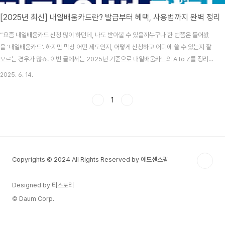
[2025년 최신] 내일배움카드란? 발급부터 혜택, 사용법까지 완벽 정리
“요즘 내일배움카드 신청 많이 하던데, 나도 받아볼 수 있을까누구나 한 번쯤은 들어봤
을 ‘내일배움카드’. 하지만 막상 어떤 제도인지, 어떻게 신청하고 어디에 쓸 수 있는지 잘
모르는 경우가 많죠. 이번 글에서는 2025년 기준으로 내일배움카드의 A to Z를 정리
해드릴게요. 특히 처음 접하는 분들이나 재직자/실업자 중 국비지원 교육에 관심 있는 분
2025. 6. 14.
들이라면 꼭 읽어보세요!✅ 내일배움카드란?내일배움카드는 고용노동부에서 지원하는
직업능력 개발훈련 제도로, 실업자, 재직자, 자영업자 누구나 신청이 가능합니다. 국민내
1
일배움카드로 통합된 이후, 1인당 최대 500만 원까지 훈련비를 지원받을 수 있으며, 온
라인·오프라인 과정을 자유롭게 수강할 수 있어요.유효기간은 발급일로부터 5년, 그 안
에 자유롭게 훈련과정을 선택..
Copyrights © 2024 All Rights Reserved by 애드센스팜
Designed by 티스토리
© Daum Corp.