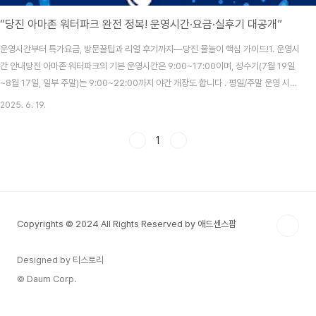
“당진 아마존 워터파크 완전 정복! 운영시간·요금·실후기 대공개”
운영시간부터 특가요금, 방문꿀팁과 리얼 후기까지—당진 물놀이 핵심 가이드!1. 운영시
간 안내당진 아마존 워터파크의 기본 운영시간은 9:00~17:00이며, 성수기(7월 19일
~8월 17일, 일부 주말)는 9:00~22:00까지 야간 개장도 합니다 . 평일/주말 운영 시간
이 다르니, 출발 전 반드시 공식 홈페이지에서 확인하세요. 2. 이용요금 & 특가 정보기본
2025. 6. 19.
입장권 요금은 다음과 같습니다:성인·소인 동일: 평일/주말 35,000원6월 1일~7월 18
일: 얼리버드 특가 25,000원 적용 중!카바나 대여: 소형 60,000원·중형 90,000원·대
1
형 120,000원 (4인~12인 기준)TIP: 얼리버드 특가로 입장권과 카바나 예약 시 최대
3~4만 원 절약 가능합니다. 당진 아마존 워터파크 바로가기 3. ..
Copyrights © 2024 All Rights Reserved by 애드센스팜
Designed by 티스토리
© Daum Corp.