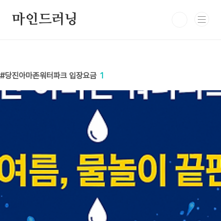
본문 바로가기
마인드러닝
당진아마존워터파크 입장요금
1