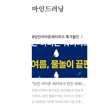
본문 바로가기
마인드러닝
당진아마존워터파크 특가할인
1
“당진 아마존 워터파크 완전 정복! 운영시간·요금·실후기 대공개”
운영시간부터 특가요금, 방문꿀팁과 리얼 후
기까지—당진 물놀이 핵심 가이드!1. 운영시
간 안내당진 아마존 워터파크의 기본 운영시
간은 9:00~17:00이며, 성수기(7월 19일