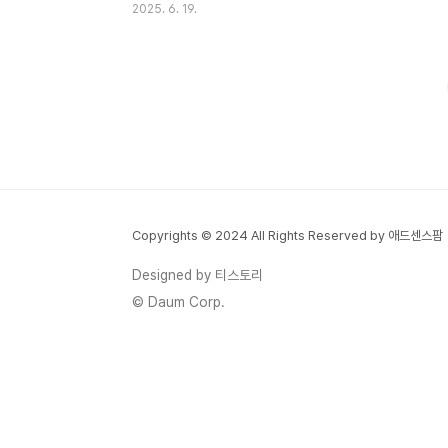
2025. 6. 19.
~8월 17일, 일부 주말)는 9:00~22:00까지
야간 개장도 합니다 . 평일/주말 운영 시간이
다르니, 출발 전 반드시 공식 홈페이지에서
확인하세요. 2. 이용요금 & 특가 정보기본 입
장권 요금은 다음과 같습니다:성인·소인 동
일: 평일/주말 35,000원6월 1일~7월 18일:
얼리버드 특가 25,000원 적용 중!카바나 대
여: 소형 60,000원·중형 90,000원·대형
120,000원 (4인~12인 기준)TIP: 얼리버
Copyrights © 2024 All Rights Reserved by 애드센스팜
드 특가로 입장권과 카바나 예약 시 최대
3~4만 원 절약 가능합니다. 당진 아마존 워
Designed by 티스토리
터파크 바로가기 3. ..
© Daum Corp.