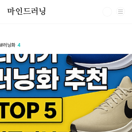
본문 바로가기
마인드러닝
러닝화
4