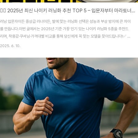
🏃‍♂️ 2025년 최신 나이키 러닝화 추천 TOP 5 – 입문자부터 마라토너까지!
러닝 입문자이든 중상급 러너이든, 발에 맞는 러닝화 선택은 성능과 부상 방지에 큰 차이
를 만듭니다.이번 글에서는 2025년 기준 가장 인기 있는 나이키 러닝화 5종을 추천드
리며, 착용감·쿠셔닝·가격대별 비교를 통해 당신에게 꼭 맞는 모델을 찾아드립니다!✅ 나
이키 러닝화 추천 TOP 51. 나이키 페가수스 41 – 입문자의 국민 러닝화특징: Zoom
2025. 6. 10.
Air와 ReactX 폼의 밸런스형추천 대상: 걷기부터 10km 러닝까지 모두 가능장점: 가볍
고 반발력 우수참고가: ₩150,000대2. 인피니티 런 4 – 부상 방지 특화특징: Flyknit
어퍼 + 쿠셔닝 특화 미드솔추천 대상: 무릎/발목 부상 걱정 많은 러너장점: 지지력, 쿠션
감 최상단점: 약간 무거움참고가: ₩180,000대3. 보메로 18 – 중장거리..