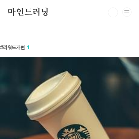
본문 바로가기
마인드러닝
리워드개편
1