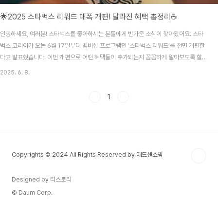
🌟2025 스타벅스 리워드 대폭 개편! 달라진 혜택 총정리☕
안녕하세요, 여러분! 스타벅스를 좋아하시는 분들에게 반가운 소식이 찾아왔어요. 스타
벅스 코리아가 오는 6월 17일부터 멤버십 프로그램인 '스타벅스 리워드'를 전면 개편한
다고 발표했습니다. 이번 개편으로 어떤 혜택들이 추가되는지 꼼꼼하게 알아보도록 할
게요!🥤 별로 누리는 새로운 혜택! 뭐가 달라졌을까?새롭게 바뀐 리워드 프로그램은 적
2025. 6. 8.
립한 별의 개수에 따라 다양한 혜택을 제공합니다. 이제 단순히 제조 음료 무료 쿠폰만
받는 것이 아니라, 푸드 바우처, MD 바우처까지 더 다양하게 이용할 수 있답니다.음료
1
사이즈 업 무료 혜택 (별 2개)푸드 8000원 바우처 (별 15개)MD 제품 2만5000원 바
우처 (별 50개)특히 푸드와 MD 바우처는 금액 이상의 상품을 원할 경우 추가 금액 결제
도 가능하다고 하니 ..
Copyrights © 2024 All Rights Reserved by 애드센스팜
Designed by 티스토리
© Daum Corp.