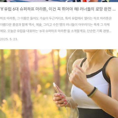
🏅유럽 6대 슈퍼하프 마라톤, 이건 꼭 뛰어야 해! 러너들의 로망 완전 정복<
하프 마라톤, 그 이름만 들어도 가슴이 두근거리죠. 특히 유럽에서 열리는 하프 마라톤은
아름다운 풍경과 함께 역사, 예술, 그리고 수천 명의 러너들이 어우러지는 축제 그 자체
예요. 오늘은 유럽을 대표하는 '6대 슈퍼하프 마라톤'을 소개할게요. 단순한 기록 경쟁이
아니라, 러닝을 사랑하는 사람들이라면 한 번쯤 달려보고 싶어지는 코스들로만 골랐어
2025. 5. 23.
요.마라톤 여행, 버킷리스트에 담아두고 있다면 오늘 포스팅을 꼭 읽어보세요. 런닝화를
신을 준비 됐나요? ✨ 1. 리스본 하프 마라톤 (포르투갈)개최 시기: 매년 3월코스 특징:
바스쿠 다 가마 다리를 건너는 코스로 시작! 강을 따라 달리는 평탄한 길이 매력적포인
트: 세계에서 가장 빠른 하프 마라톤 중 하나로 알려져 있어요. 세계 기록이 종종 여기서
나오죠!대서양 ..