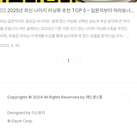
🏃‍♂️ 2025년 최신 나이키 러닝화 추천 TOP 5 – 입문자부터 마라토너까지!
러닝 입문자이든 중상급 러너이든, 발에 맞는 러닝화 선택은 성능과 부상 방지에 큰 차이
를 만듭니다.이번 글에서는 2025년 기준 가장 인기 있는 나이키 러닝화 5종을 추천드
리며, 착용감·쿠셔닝·가격대별 비교를 통해 당신에게 꼭 맞는 모델을 찾아드립니다!✅ 나
이키 러닝화 추천 TOP 51. 나이키 페가수스 41 – 입문자의 국민 러닝화특징: Zoom
2025. 6. 10.
Air와 ReactX 폼의 밸런스형추천 대상: 걷기부터 10km 러닝까지 모두 가능장점: 가볍
고 반발력 우수참고가: ₩150,000대2. 인피니티 런 4 – 부상 방지 특화특징: Flyknit
1
어퍼 + 쿠셔닝 특화 미드솔추천 대상: 무릎/발목 부상 걱정 많은 러너장점: 지지력, 쿠션
감 최상단점: 약간 무거움참고가: ₩180,000대3. 보메로 18 – 중장거리..
Copyrights © 2024 All Rights Reserved by 애드센스팜
Designed by 티스토리
© Daum Corp.