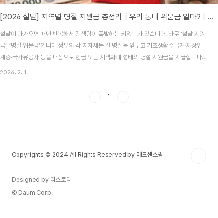
[2026 설날] 지역별 명절 지원금 총정리｜우리 동네 위문금 얼마?｜기초수급자·차상위 혜택
설날이 다가오면 매년 반복해서 검색량이 폭발하는 키워드가 있습니다. 바로 ‘설날 지원
금’, ‘명절 위문금’입니다.정부와 각 지자체는 설 명절을 앞두고 기초생활수급자·차상위
계층·국가유공자 등을 대상으로 현금 또는 지역화폐 형태의 명절 지원금을 지급합니다.
다만 지역별로 금액과 방식이 모두 다르기 때문에 정확한 확인이 꼭 필요합니다.① 설날
2026. 2. 1.
지원금(명절 위문금)이란?설날 지원금은 중앙정부가 아닌, 각 지방자치단체(시·군·구)에
서 명절을 맞아 지급하는 복지성 위문금입니다.현금 지급지역사랑상품권선불카드 또는
1
지역화폐대부분 설 연휴 전에 지급되며, 신청 없이 자동 지급되는 경우도 많습니다.②
2026 전국 지자체별 설날 지원금 현황아래는 매년 반복적으로 운영되는 대표 지자체
기준 예시입니다. (※ 실제 지급 여부..
Copyrights © 2024 All Rights Reserved by 애드센스팜
Designed by 티스토리
© Daum Corp.