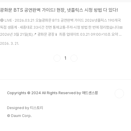
광화문 BTS 공연완벽 가이드! 현장, 넷플릭스 시청 방법 다 있다!
🔴 LIVE · 2026.03.21 오늘광화문 BTS 공연완벽 가이드 2026넷플릭스 190개국
독점 생중계 · 세종대로 33시간 전면 통제교통·주차·시청 방법 한 번에 정리했습니다📅
2026년 3월 21일(토)📍 광화문 광장📱 최종 업데이트 03.21 09:00⚡10초 요약 —
지금 당장 확인할 것⚠️ 핵심 체크리스트 5✓공연 날짜 / 장소: 3월 21일(토) · 광화문 광
2026. 3. 21.
장 메인 스테이지✓교통 통제 시간: 3월 20일(금) 오후 3시 ~ 3월 21일(토) 자정 (33
시간)✓통제 구간: 세종대로 전 구간 (종로~청계광장 포함) — 차량 완전 통제✓생중계
1
채널: 넷플릭스 단독 (190여 개국) — 앱 로그인 미리 확인 필수✓추천 이동 수단: 지하
철 5호선 광화문역 7번 출구 또는 3호선 경복궁역 ..
Copyrights © 2024 All Rights Reserved by 애드센스팜
Designed by 티스토리
© Daum Corp.