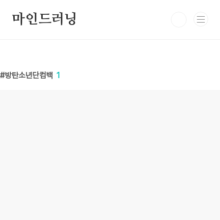
본문 바로가기
마인드러닝
방탄소년단컴백
1