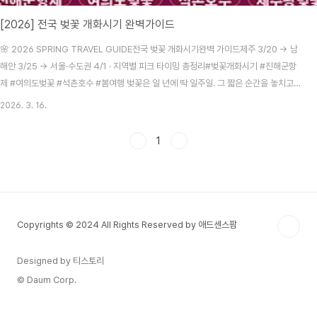
[2026] 전국 벚꽃 개화시기 완벽가이드
🌸 2026 SPRING TRAVEL GUIDE전국 벚꽃 개화시기완벽 가이드제주 3/20 → 남
해안 3/25 → 서울·수도권 4/1 · 지역별 피크 타이밍 총정리#벚꽃개화시기 #진해군항
제 #여의도벚꽃 #석촌호수 #봄여행 벚꽃은 일 년에 딱 일주일. 그 짧은 순간을 놓치고
나면, 다음 해를 기약해야 합니다.매년 봄이 되면 다들 한 번씩 경험하죠. "이번 주말에
2026. 3. 16.
가볼까?" 했다가 이미 지고 없는 나뭇가지만 마주치거나, 반대로 너무 일찍 가서 아직 꽃
망울도 안 터진 민숭한 가로수를 보고 오는 그 허탈함. 2026년은 기상청 예보 기준 평
1
년보다 3~8일 빠른 조기 개화가 예상됩니다. 이 가이드 하나로 제주부터 서울까지 전국
벚꽃 전선을 완벽하게 따라가 보세요. 🌸 ⚠️ 아래 날짜는 기상청·기상 전문 기관의 ..
Copyrights © 2024 All Rights Reserved by 애드센스팜
Designed by 티스토리
© Daum Corp.