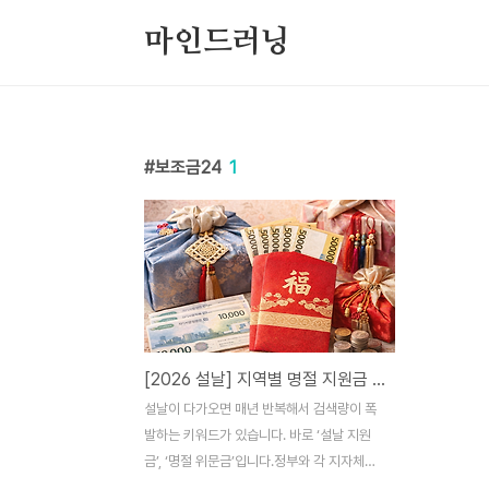
본문 바로가기
마인드러닝
보조금24
1
[2026 설날] 지역별 명절 지원금 총정리｜우리 동네 위문금 얼마?｜기초수급자·차상위 혜택
설날이 다가오면 매년 반복해서 검색량이 폭
발하는 키워드가 있습니다. 바로 ‘설날 지원
금’, ‘명절 위문금’입니다.정부와 각 지자체는
설 명절을 앞두고 기초생활수급자·차상위계