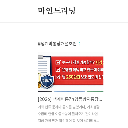
본문 바로가기
마인드러닝
생계비통장개설조건
1
[2026] 생계비통장(압류방지통장) 개설 조건｜필요 서류｜지금 바로 가능한 은행
계좌 압류 문자나 통지를 받았거나, 기초생활
수급비·연금·아동수당이 들어오기 전이라면
지금 가장 먼저 확인해야 할 것이 생계비통장
(압류방지통장)입니다.특히 2026년부터 생