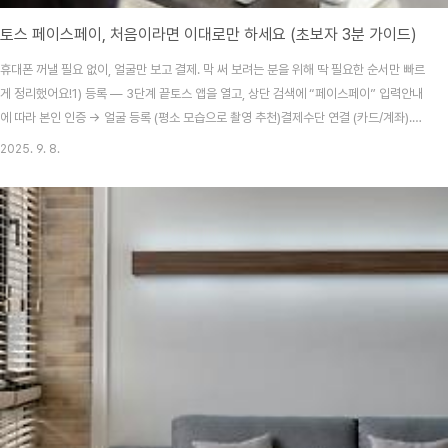
토스 페이스페이, 처음이라면 이대로만 하세요 (초보자 3분 가이드)
휴대폰 꺼낼 필요 없이, 얼굴만 보고 결제. 막 써 보려는 분을 위해 딱 필요한 순서만 빠르
게 정리했어요!1) 등록 — 3단계 끝토스 앱을 열고, 상단 검색에 “페이스페이” 입력안내
에 따라 본인 인증 → 얼굴 등록 (평소 모습으로 촬영 추천)결제수단 연결 (카드/계좌).
기존 혜택·실적은 그대로TIP : 안경/모자를 자주 쓰면, 평소 모습 기준으로 등록해 인식
2025. 9. 8.
률을 올리세요. 2) 결제 — 계산대에서 이렇게페이스페이 가능 매장인지 먼저 확인(스티
커/단말 안내)카메라 앞 정면 30~50cm 거리로 서기화면이 뜨면 1초 내 인증 → 연결
된 수단으로 자동 결제대기열이 길 땐 결제는 빨라도 줄이 오래일 수 있어요. 피크 시간
엔 넉넉히!3) 환불/취소 — ‘취소 QR’ 기억해두기오결제했나요? 토스 앱 결제 내역 →..