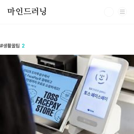
본문 바로가기
마인드러닝
생활꿀팁
2