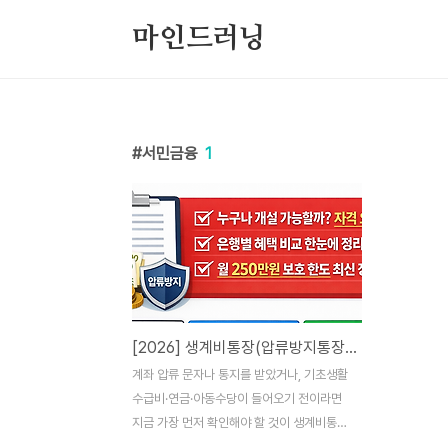
본문 바로가기
마인드러닝
서민금융
1
[2026] 생계비통장(압류방지통장) 개설 조건｜필요 서류｜지금 바로 가능한 은행
계좌 압류 문자나 통지를 받았거나, 기초생활
수급비·연금·아동수당이 들어오기 전이라면
지금 가장 먼저 확인해야 할 것이 생계비통장
(압류방지통장)입니다.특히 2026년부터 생