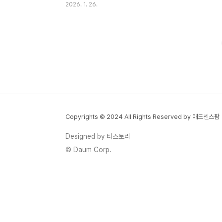
2026. 1. 26.
계비 보호 한도가 ‘월 250만 원’ 기준으로 안
내되면서 “지금 당장 개설 가능한지”를 찾는
분들이 많아졌습니다. 이 글은 길게 설명하지
않고 대상 여부 → 은행 선택 → 준비 서류를
1분 안에 끝낼 수 있게 정리했습니다. ✅
2026년 핵심 요약압류 위험이 있어도 생계
목적의 공적 지원금은 전용 계좌로 보호 가능
보호 한도 안내: 월 최대 250만 원대상자라
면 전국 주요 은행에서 개설 가능기존 통장
Copyrights © 2024 All Rights Reserved by 애드센스팜
전환은 어려운 경우가 많아 보통 신규 개설로
진행① 내 생계비통장 개설 자격아래 중 하나
Designed by 티스토리
라도 해당되면 개설 대상에 해당할 가능성이
© Daum Corp.
큽니다.기..