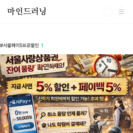
본문 바로가기
마인드러닝
서울페이5프로할인
1