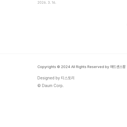
2026. 3. 16.
#여의도벚꽃 #석촌호수 #봄여행 벚꽃은 일
년에 딱 일주일. 그 짧은 순간을 놓치고 나면,
다음 해를 기약해야 합니다.매년 봄이 되면
다들 한 번씩 경험하죠. "이번 주말에 가볼
까?" 했다가 이미 지고 없는 나뭇가지만 마주
치거나, 반대로 너무 일찍 가서 아직 꽃망울
도 안 터진 민숭한 가로수를 보고 오는 그 허
탈함. 2026년은 기상청 예보 기준 평년보다
3~8일 빠른 조기 개화가 예상됩니다. 이 가
Copyrights © 2024 All Rights Reserved by 애드센스팜
이드 하나로 제주부터 서울까지 전국 벚꽃 전
선을 완벽하게 따라가 보세요. 🌸 ⚠️ 아래 날
Designed by 티스토리
짜는 기상청·기상 전문 기관의 ..
© Daum Corp.