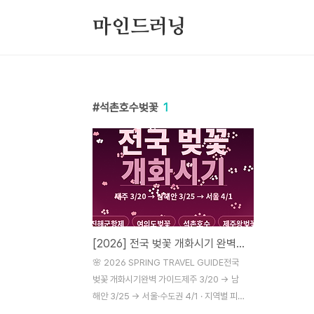
본문 바로가기
마인드러닝
석촌호수벚꽃
1
[2026] 전국 벚꽃 개화시기 완벽가이드
🌸 2026 SPRING TRAVEL GUIDE전국
벚꽃 개화시기완벽 가이드제주 3/20 → 남
해안 3/25 → 서울·수도권 4/1 · 지역별 피크
타이밍 총정리#벚꽃개화시기 #진해군항제