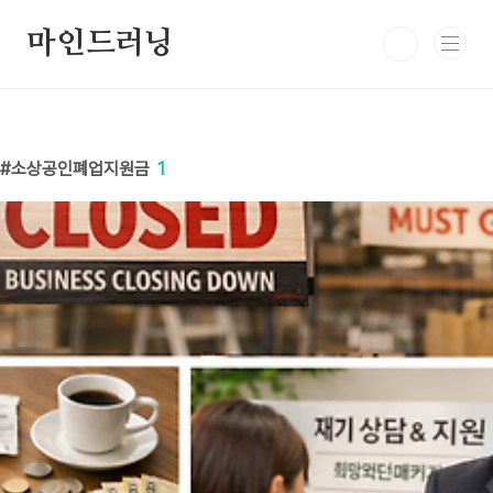
본문 바로가기
마인드러닝
소상공인폐업지원금
1