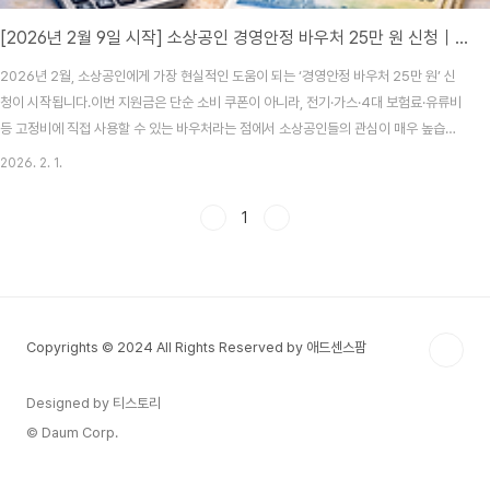
[2026년 2월 9일 시작] 소상공인 경영안정 바우처 25만 원 신청｜소상공인24 홀짝제｜대상자 확인
2026년 2월, 소상공인에게 가장 현실적인 도움이 되는 ‘경영안정 바우처 25만 원’ 신
청이 시작됩니다.이번 지원금은 단순 소비 쿠폰이 아니라, 전기·가스·4대 보험료·유류비
등 고정비에 직접 사용할 수 있는 바우처라는 점에서 소상공인들의 관심이 매우 높습니
다.특히 2월 9일부터 사업자번호 끝자리 기준 ‘홀짝제’로 접수가 진행되기 때문에, 신청
2026. 2. 1.
일정과 조건을 정확히 아는 것이 무엇보다 중요합니다.① 소상공인 경영안정 바우처란?
소상공인 경영안정 바우처는 정부가 고물가·고금리 상황에서 소상공인의 고정비 부담을
1
완화하기 위해 지급하는 25만 원 상당의 바우처 지원금입니다.지급 금액: 25만 원지급
방식: 카드사 바우처 포인트사용 목적: 공과금·보험·유류비 등 고정비✔️ 현금이 아닌 목
적형 바우처지만, 실제 ..
Copyrights © 2024 All Rights Reserved by 애드센스팜
Designed by 티스토리
© Daum Corp.