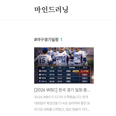
본문 바로가기
마인드러닝
야구경기일정
1
[2026 WBC] 한국 경기 일정·중계 채널·시간 총정리: KBS·MBC·SBS 분산 편성 완벽 가이드
2026 WBC가 드디어 시작됐습니다. 한국
대표팀이 체코전을 11:4로 승리하며 좋은 분
위기로 대회를 시작했고, 많은 팬들이 기다렸
던 한일전은 한국이 아쉽게 역전패를 당했