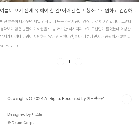
여름이 오기 전에 꼭 해야 할 일! 에어컨 셀프 청소로 시원하고 건강하게 🧼
매년 여름이 다가오면 제일 먼저 꺼내 드는 가전제품이 있죠. 바로 에어컨입니다. 그런데
생각보다 많은 분들이 에어컨을 '그냥 켜기만' 하시더라고요. 오랜만에 틀었는데 이상한
냄새가 나거나 바람이 시원하지 않다고 느꼈다면, 아마 내부에 먼지나 곰팡이가 쌓여 있
는 걸지도 몰라요.사실 에어컨 청소는 전문 업체에 맡기면 좋지만, 비용이 만만치 않죠.
2025. 6. 3.
그래서 오늘은 집에서도 누구나 쉽게 할 수 있는 에어컨 셀프 청소 방법을 소개해드리려
고 해요. 미리 청소해두면 여름 내내 쾌적하게 보낼 수 있고, 전기세 절감에도 도움이 된
1
다는 사실!💡 준비물부터 체크!청소를 시작하기 전에 필요한 도구부터 준비해볼게요. 대
부분 집에 있는 것들이라 따로 구매하지 않아도 괜찮습니다.마스크, 고무장갑마른 수건,
부드러운 솔 또는 칫솔분..
Copyrights © 2024 All Rights Reserved by 애드센스팜
Designed by 티스토리
© Daum Corp.