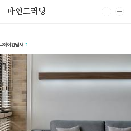
본문 바로가기
마인드러닝
에어컨냄새
1