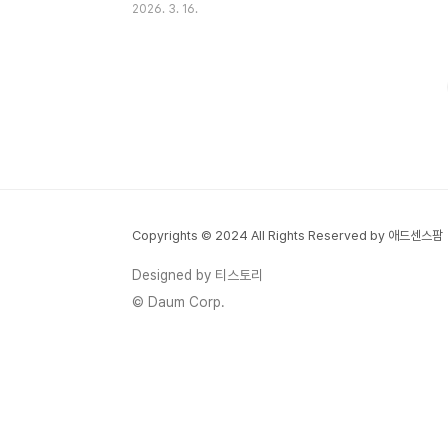
2026. 3. 16.
#여의도벚꽃 #석촌호수 #봄여행 벚꽃은 일
년에 딱 일주일. 그 짧은 순간을 놓치고 나면,
다음 해를 기약해야 합니다.매년 봄이 되면
다들 한 번씩 경험하죠. "이번 주말에 가볼
까?" 했다가 이미 지고 없는 나뭇가지만 마주
치거나, 반대로 너무 일찍 가서 아직 꽃망울
도 안 터진 민숭한 가로수를 보고 오는 그 허
탈함. 2026년은 기상청 예보 기준 평년보다
3~8일 빠른 조기 개화가 예상됩니다. 이 가
Copyrights © 2024 All Rights Reserved by 애드센스팜
이드 하나로 제주부터 서울까지 전국 벚꽃 전
선을 완벽하게 따라가 보세요. 🌸 ⚠️ 아래 날
Designed by 티스토리
짜는 기상청·기상 전문 기관의 ..
© Daum Corp.