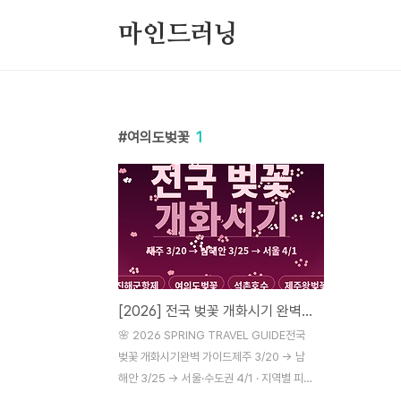
본문 바로가기
마인드러닝
여의도벚꽃
1
[2026] 전국 벚꽃 개화시기 완벽가이드
🌸 2026 SPRING TRAVEL GUIDE전국
벚꽃 개화시기완벽 가이드제주 3/20 → 남
해안 3/25 → 서울·수도권 4/1 · 지역별 피크
타이밍 총정리#벚꽃개화시기 #진해군항제