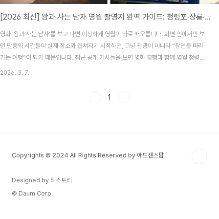
[2026 최신] 왕과 사는 남자 영월 촬영지 완벽 가이드: 청령포·장릉·선돌 코스 + 주차·입장료 총정리
영화 '왕과 사는 남자'를 보고 나면 이상하게 영월이 바로 떠오릅니다. 화면 안에서만 보
던 단종의 시간들이 실제 장소와 겹쳐지기 시작하면, 그냥 관광이 아니라 “장면을 따라
가는 여행”이 되기 때문입니다. 최근 공개 기사들을 보면 영화 흥행과 함께 영월 청령포
일대에 실제 방문객이 몰리면서 조기 입장 마감과 교통 정체까지 발생했습니다. 동아일
2026. 3. 7.
보는 영화가 개봉 27일 만에 900만 관객을 돌파했고, 영월군이 청령포·장릉 운영 안내
와 우회도로 공지를 잇달아 올렸다고 전했습니다. 출처 보기그래서 오늘은 영월을 처음
1
가는 분도 바로 이해할 수 있게, 청령포·장릉·선돌을 중심으로 동선, 입장료, 주차, 열차
예매 팁, 그리고 “이 장면은 어디서 찍은 느낌인지”까지 한 번에 정리해보겠습니다.1. 왜
지금 영월이 더 ..
Copyrights © 2024 All Rights Reserved by 애드센스팜
Designed by 티스토리
© Daum Corp.