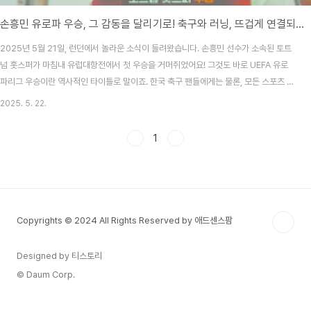
손흥민 유로파 우승, 그 감동을 달리기로! 축구와 러닝, 뜨겁게 연결되는 순간!
2025년 5월 21일, 런던에서 놀라운 소식이 들려왔습니다. 손흥민 선수가 소속된 토트
넘 홋스퍼가 마침내 유럽대항전에서 첫 우승을 거머쥐었어요! 그것도 바로 UEFA 유로
파리그 우승이란 역사적인 타이틀로 말이죠. 한국 축구 팬들에게는 물론, 모든 스포츠 팬
들에게 큰 감동이었죠. 그런데 말입니다—이런 큰 감동, 단순히 TV 앞에서 보는 데서 끝
2025. 5. 22.
나야 할까요? 이 뜨거운 에너지를 '러닝'으로 풀어보는 건 어떨까요? 손흥민처럼 달려보
자! 러닝으로 이어가는 열정손흥민 선수는 단순한 축구 선수가 아닙니다. 그의 플레이엔
1
열정, 체력, 꾸준함, 멘탈이 모두 녹아 있어요. 이는 러닝을 즐기는 우리와도 닮아있죠. 축
구든 러닝이든, 몸과 마음을 담아 꾸준히 훈련하며 기록을 쌓아가는 여정이란 점에서요.
특히 이번 유로파 ..
Copyrights © 2024 All Rights Reserved by 애드센스팜
Designed by 티스토리
© Daum Corp.