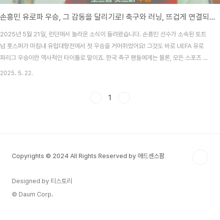
손흥민 유로파 우승, 그 감동을 달리기로! 축구와 러닝, 뜨겁게 연결되는 순간!
2025년 5월 21일, 런던에서 놀라운 소식이 들려왔습니다. 손흥민 선수가 소속된 토트
넘 홋스퍼가 마침내 유럽대항전에서 첫 우승을 거머쥐었어요! 그것도 바로 UEFA 유로
파리그 우승이란 역사적인 타이틀로 말이죠. 한국 축구 팬들에게는 물론, 모든 스포츠 팬
들에게 큰 감동이었죠. 그런데 말입니다—이런 큰 감동, 단순히 TV 앞에서 보는 데서 끝
2025. 5. 22.
나야 할까요? 이 뜨거운 에너지를 '러닝'으로 풀어보는 건 어떨까요? 손흥민처럼 달려보
자! 러닝으로 이어가는 열정손흥민 선수는 단순한 축구 선수가 아닙니다. 그의 플레이엔
1
열정, 체력, 꾸준함, 멘탈이 모두 녹아 있어요. 이는 러닝을 즐기는 우리와도 닮아있죠. 축
구든 러닝이든, 몸과 마음을 담아 꾸준히 훈련하며 기록을 쌓아가는 여정이란 점에서요.
특히 이번 유로파 ..
Copyrights © 2024 All Rights Reserved by 애드센스팜
Designed by 티스토리
© Daum Corp.