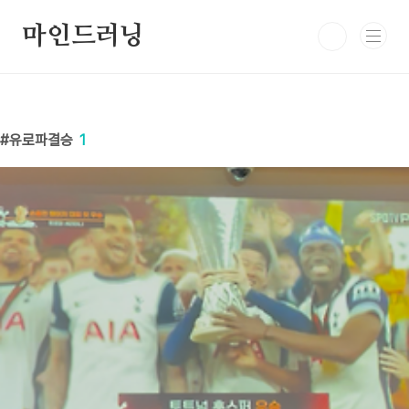
본문 바로가기
마인드러닝
유로파결승
1