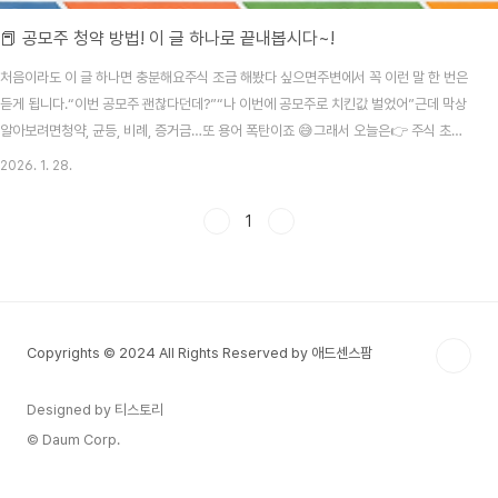
📕 공모주 청약 방법! 이 글 하나로 끝내봅시다~!
처음이라도 이 글 하나면 충분해요주식 조금 해봤다 싶으면주변에서 꼭 이런 말 한 번은
듣게 됩니다.“이번 공모주 괜찮다던데?”“나 이번에 공모주로 치킨값 벌었어”근데 막상
알아보려면청약, 균등, 비례, 증거금…또 용어 폭탄이죠 😅그래서 오늘은👉 주식 초보
기준👉 사람이 옆에서 설명해주듯공모주 청약 방법을 처음부터 끝까지 정리해볼게
2026. 1. 28.
요.🔗 공모주 청약할 때 같이 보면 좋은 공식 링크 모음청약 전에는 일정(청약/상장), 공
시(투자설명서/증권신고서), 배정·환불 확인만 체크해도 실수가 확 줄어요.KRX KIND
1
공모일정(달력) : 청약/납입/상장 일정 한눈에 보기 KRX KIND 공모기업현황 : 진행 중
인 공모(수요예측·청약·상장예정) 리스트 KRX KIND 예비심사기업 : 앞으로 상장 가능
성 있는..
Copyrights © 2024 All Rights Reserved by 애드센스팜
Designed by 티스토리
© Daum Corp.