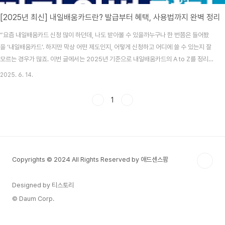
[2025년 최신] 내일배움카드란? 발급부터 혜택, 사용법까지 완벽 정리
“요즘 내일배움카드 신청 많이 하던데, 나도 받아볼 수 있을까누구나 한 번쯤은 들어봤
을 ‘내일배움카드’. 하지만 막상 어떤 제도인지, 어떻게 신청하고 어디에 쓸 수 있는지 잘
모르는 경우가 많죠. 이번 글에서는 2025년 기준으로 내일배움카드의 A to Z를 정리
해드릴게요. 특히 처음 접하는 분들이나 재직자/실업자 중 국비지원 교육에 관심 있는 분
2025. 6. 14.
들이라면 꼭 읽어보세요!✅ 내일배움카드란?내일배움카드는 고용노동부에서 지원하는
직업능력 개발훈련 제도로, 실업자, 재직자, 자영업자 누구나 신청이 가능합니다. 국민내
1
일배움카드로 통합된 이후, 1인당 최대 500만 원까지 훈련비를 지원받을 수 있으며, 온
라인·오프라인 과정을 자유롭게 수강할 수 있어요.유효기간은 발급일로부터 5년, 그 안
에 자유롭게 훈련과정을 선택..
Copyrights © 2024 All Rights Reserved by 애드센스팜
Designed by 티스토리
© Daum Corp.