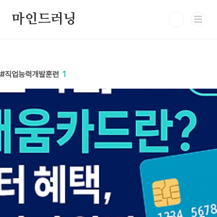
본문 바로가기
마인드러닝
직업능력개발훈련
1