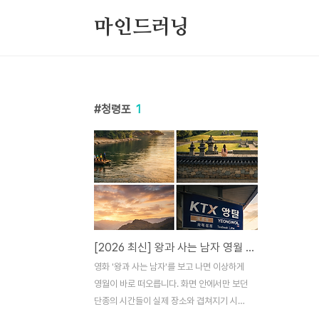
본문 바로가기
마인드러닝
청령포
1
[2026 최신] 왕과 사는 남자 영월 촬영지 완벽 가이드: 청령포·장릉·선돌 코스 + 주차·입장료 총정리
영화 '왕과 사는 남자'를 보고 나면 이상하게
영월이 바로 떠오릅니다. 화면 안에서만 보던
단종의 시간들이 실제 장소와 겹쳐지기 시작
하면, 그냥 관광이 아니라 “장면을 따라가는