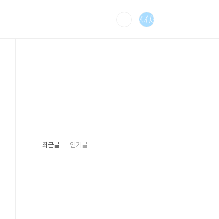
최근글
인기글