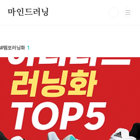
본문 바로가기
마인드러닝
템포러닝화
1