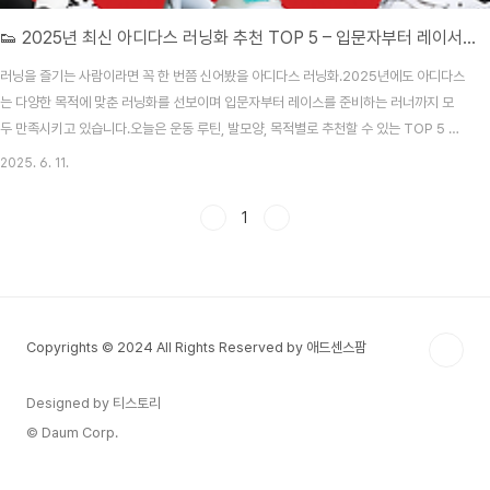
👟 2025년 최신 아디다스 러닝화 추천 TOP 5 – 입문자부터 레이서까지!
러닝을 즐기는 사람이라면 꼭 한 번쯤 신어봤을 아디다스 러닝화.2025년에도 아디다스
는 다양한 목적에 맞춘 러닝화를 선보이며 입문자부터 레이스를 준비하는 러너까지 모
두 만족시키고 있습니다.오늘은 운동 루틴, 발모양, 목적별로 추천할 수 있는 TOP 5 아
디다스 러닝화를 소개합니다!✅ 추천 리스트 요약 모델추천대상키포인트Adizero Evo
2025. 6. 11.
SL입문자/템포러닝가벼움+속도감Supernova Rise 2초보자/중간 쿠셔닝안정성+편
안함Ultraboost 5X데일리 & 트레이닝 겸용극강 쿠션, 패션성Adizero Boston 12
1
템포 러닝/세미 레이싱반응력+중장거리Adizero Adios Pro 4레이스 준비자카본로
드, 고반발 🥇 1. Adizero Evo SL – 가볍고 빠른 조깅에 최적화무게: 약 224g드..
Copyrights © 2024 All Rights Reserved by 애드센스팜
Designed by 티스토리
© Daum Corp.