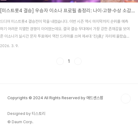
[미스트롯4 결승] 우승자 이소나 프로필 총정리: 나이·고향·수상 소감 + TOP5 최종 점수표
드디어 미스트롯4 결승전이 막을 내렸습니다. 이번 시즌 역시 마지막까지 순위를 예측
하기 어려운 치열한 경쟁이 이어졌는데요. 결국 결승 무대에서 가장 강한 존재감을 보여
준 이소나가 실시간 문자 투표에서 역전 드라마를 쓰며 제4대 ‘진(眞)’ 자리에 올랐습니
다.특히 실시간 문자 투표에서 25만 6,310표를 기록하며 전체 득표율 27.98%를 차지
2026. 3. 9.
한 장면은 이번 시즌 최고의 순간으로 꼽히고 있습니다. 우승 상금 3억 원의 주인공이 된
이소나는 방송 직후부터 뜨거운 주목을 받고 있습니다.1. 미스트롯4 우승자 이소나 프로
1
필먼저 많은 분들이 가장 궁금해하는 이소나 기본 프로필을 간단하게 정리해 보겠습니
다.이름이소나출생1991년생고향대한민국활동 장르트로트특기감성 발라드형 트로트,
안정적인 고음대표 특징무대 몰입도..
Copyrights © 2024 All Rights Reserved by 애드센스팜
Designed by 티스토리
© Daum Corp.