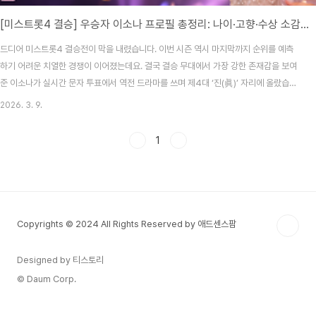
[미스트롯4 결승] 우승자 이소나 프로필 총정리: 나이·고향·수상 소감 + TOP5 최종 점수표
드디어 미스트롯4 결승전이 막을 내렸습니다. 이번 시즌 역시 마지막까지 순위를 예측
하기 어려운 치열한 경쟁이 이어졌는데요. 결국 결승 무대에서 가장 강한 존재감을 보여
준 이소나가 실시간 문자 투표에서 역전 드라마를 쓰며 제4대 ‘진(眞)’ 자리에 올랐습니
다.특히 실시간 문자 투표에서 25만 6,310표를 기록하며 전체 득표율 27.98%를 차지
2026. 3. 9.
한 장면은 이번 시즌 최고의 순간으로 꼽히고 있습니다. 우승 상금 3억 원의 주인공이 된
이소나는 방송 직후부터 뜨거운 주목을 받고 있습니다.1. 미스트롯4 우승자 이소나 프로
1
필먼저 많은 분들이 가장 궁금해하는 이소나 기본 프로필을 간단하게 정리해 보겠습니
다.이름이소나출생1991년생고향대한민국활동 장르트로트특기감성 발라드형 트로트,
안정적인 고음대표 특징무대 몰입도..
Copyrights © 2024 All Rights Reserved by 애드센스팜
Designed by 티스토리
© Daum Corp.