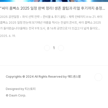
“싸이 흠뻑쇼 2025 일정 완벽 정리! 생존 꿀팁과 리얼 후기까지 총정리”
2025 공연일정 • 좌석 선택 전략 • 준비물 & 후기 꿀팁 • 체력 안배까지 A to Z1. 싸이
흠뻑쇼 2025 일정 한눈에 보기매년 여름을 적시는 전설의 콘서트, 싸이 흠뻑쇼 2025
가 돌아왔습니다!올해는 전국 9개 도시, 총 16회 공연으로 더 뜨겁고 더 넓게 돌아오며,
이미 화제의 중심에 있습니다 .6월 28~29일: 인천 아시아드 주경기장7월 5일: 의정부
2025. 6. 19.
종합운동장7월 12~13일: 대전 목원대 대운동장7월 18~20일: 서울 과천 서울대공원7
월 26일: 속초 종합경기장8월 2~3일: 수원월드컵 보조경기장8월 9일: 대구스타디움8
1
월 15~16일: 부산 아시아드 보조경기장8월 23~24일: 광주 조선대 종합운동장티켓 예
매는 인터파크 NOL에서 진행되며, 일반 예매는 선착순으로 마감되니 빠른 ..
Copyrights © 2024 All Rights Reserved by 애드센스팜
Designed by 티스토리
© Daum Corp.