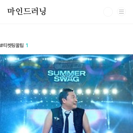
본문 바로가기
마인드러닝
티켓팅꿀팁
1