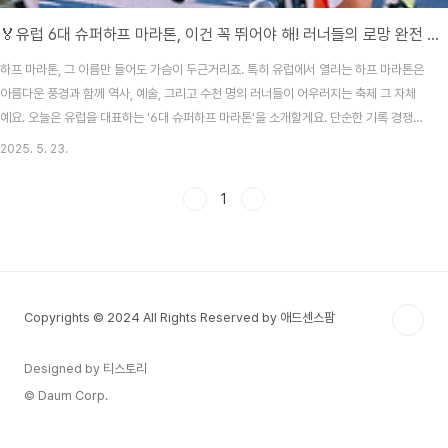
🏅유럽 6대 슈퍼하프 마라톤, 이건 꼭 뛰어야 해! 러너들의 로망 완전 정복<
하프 마라톤, 그 이름만 들어도 가슴이 두근거리죠. 특히 유럽에서 열리는 하프 마라톤은
아름다운 풍경과 함께 역사, 예술, 그리고 수천 명의 러너들이 어우러지는 축제 그 자체
예요. 오늘은 유럽을 대표하는 '6대 슈퍼하프 마라톤'을 소개할게요. 단순한 기록 경쟁이
아니라, 러닝을 사랑하는 사람들이라면 한 번쯤 달려보고 싶어지는 코스들로만 골랐어
2025. 5. 23.
요.마라톤 여행, 버킷리스트에 담아두고 있다면 오늘 포스팅을 꼭 읽어보세요. 런닝화를
신을 준비 됐나요? ✨ 1. 리스본 하프 마라톤 (포르투갈)개최 시기: 매년 3월코스 특징:
1
바스쿠 다 가마 다리를 건너는 코스로 시작! 강을 따라 달리는 평탄한 길이 매력적포인
트: 세계에서 가장 빠른 하프 마라톤 중 하나로 알려져 있어요. 세계 기록이 종종 여기서
나오죠!대서양 ..
Copyrights © 2024 All Rights Reserved by 애드센스팜
Designed by 티스토리
© Daum Corp.