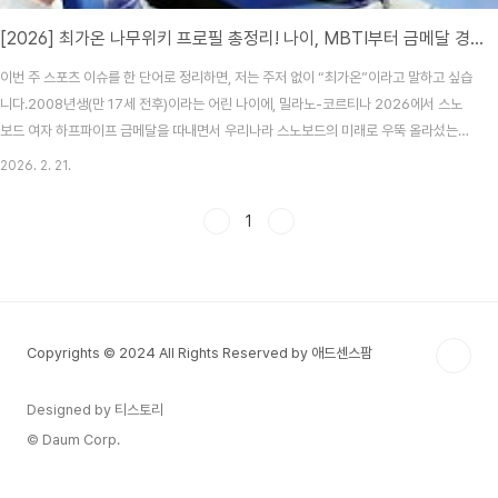
[2026] 최가온 나무위키 프로필 총정리! 나이, MBTI부터 금메달 경기 다시보기까지
이번 주 스포츠 이슈를 한 단어로 정리하면, 저는 주저 없이 “최가온”이라고 말하고 싶습
니다.2008년생(만 17세 전후)이라는 어린 나이에, 밀라노-코르티나 2026에서 스노
보드 여자 하프파이프 금메달을 따내면서 우리나라 스노보드의 미래로 우뚝 올라섰는데
요.1) 최가온 프로필이름 : 최가온 (Gaon Choi)출생 : 2008년생종목 : 스노보드 하프
2026. 2. 21.
파이프핵심 타이틀 : 2026 밀라노-코르티나 동계올림픽 금메달 (여자 하프파이프)공
식/신뢰도 높은 기사로 확인하기Olympics.com (경기 서사 요약): 최가온, 넘어지고도
1
일어나 금메달 연합뉴스(인터뷰/현장 분위기): “승부욕이 두려움 이겨냈다” 기사 보기
2) 금메달 경기에서 무슨 일이!?이번 하프파이프 결선은 스토리가 진짜 강했습니다.보도
에..
Copyrights © 2024 All Rights Reserved by 애드센스팜
Designed by 티스토리
© Daum Corp.