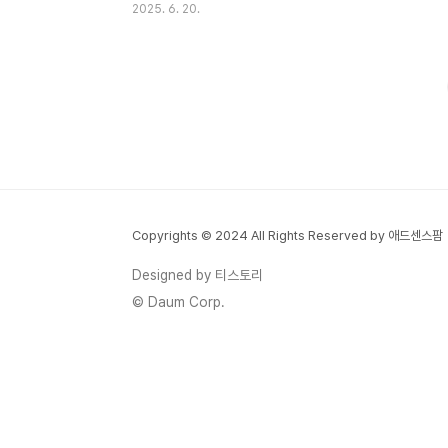
2025. 6. 20.
이후, 국제정세는 오히려 더 혼란스러워지고
있습니다. 우크라이나 전쟁, 이란-이스라엘
갈등, 그리고 미국 트럼프의 회의 중 조기 귀
국까지... 올해 G7은 단순한 회의가 아닌, '지
정학적 판도 변화'의 신호탄이었죠.G7 정상
회의 핵심 요약일시: 2025년 6월 16~17일
장소: 캐나다 앨버타주 카나나스키스참석국:
G7 핵심국(미국, 영국, 프랑스, 독일, 이탈리
아, 일본, 캐나다) + EU + 초청국(한국, 인도,
Copyrights © 2024 All Rights Reserved by 애드센스팜
호주 등)주요 의제: 우크라이나 전쟁, 중동 위
기, 기후 변화, AI 협력, 경제 안보회의 주요
Designed by 티스토리
내용 및 국제 영향력캐나..
© Daum Corp.