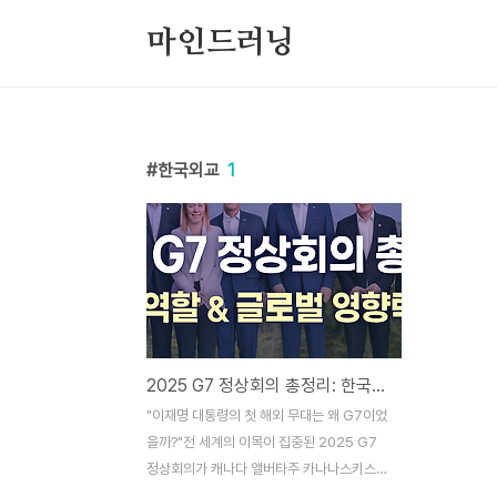
본문 바로가기
마인드러닝
한국외교
1
2025 G7 정상회의 총정리: 한국의 역할과 세계 질서 변화
"이재명 대통령의 첫 해외 무대는 왜 G7이었
을까?"전 세계의 이목이 집중된 2025 G7
정상회의가 캐나다 앨버타주 카나나스키스에
서 성황리에 막을 내렸습니다. 하지만 회의