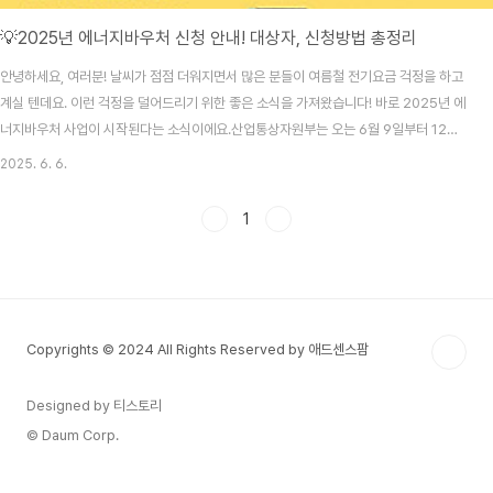
💡2025년 에너지바우처 신청 안내! 대상자, 신청방법 총정리
안녕하세요, 여러분! 날씨가 점점 더워지면서 많은 분들이 여름철 전기요금 걱정을 하고
계실 텐데요. 이런 걱정을 덜어드리기 위한 좋은 소식을 가져왔습니다! 바로 2025년 에
너지바우처 사업이 시작된다는 소식이에요.산업통상자원부는 오는 6월 9일부터 12월
31일까지 올해 에너지바우처 사업 신청을 받는다고 발표했는데요. 오늘 포스팅에서는
2025. 6. 6.
이 에너지바우처 사업에 대해 꼼꼼하게 정리해드릴게요!📌 에너지바우처란 무엇일까?
에너지바우처 사업은 취약계층이 냉·난방에 필요한 에너지를 보다 쉽게 구입할 수 있도
1
록 국가에서 지원하는 제도입니다. 쉽게 말해, 전기요금이나 도시가스비 같은 에너지 요
금을 국가가 지원해준다는 거죠.대상자는 전기나 도시가스, 지역난방 고지서에서 자동
으로 요금을 차감받거나, 국민행복카드를 이용해 ..
Copyrights © 2024 All Rights Reserved by 애드센스팜
Designed by 티스토리
© Daum Corp.