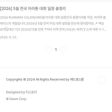
[2026] 5월 전국 마라톤 대회 일정 총정리
2026 RUNNING CALENDAR5월 마라톤 대회 일정전국 총정리여름 직전, 마지막 봄
레이스의 계절입니다.2026년 5월 전국 주요 대회 일정을 한눈에 정리했어요.📌 핵심
요약🗓️대상 기간 2026년 5월 전체📍커버 지역 전국 (수도권~제주)🏅소개 대회 수 10
개+ 대회🔗출처 마라톤GO·러닝위키날씨가 슬슬 더워지기 시작하는 5월, 봄 마라톤 시
2026. 4. 22.
즌이 막바지를 향해 달립니다. 6월부터는 더위 때문에 야외 대회가 뚝 줄어드는 만큼, 지
금이 올 상반기 레이스의 사실상 마지막 기회예요. 입문자에게도 나쁘지 않은 계절이고,
1
기록보다 완주에 초점을 맞춘 축제형 대회도 많아서 처음 도전하는 분들도 부담 없이 참
여할 수 있습니다.아래에 마라톤GO, 러닝위키 등을 참고해 정리한 2026년 5월 주요
마라톤..
Copyrights © 2024 All Rights Reserved by 애드센스팜
Designed by 티스토리
© Daum Corp.