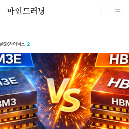
본문 바로가기
마인드러닝
SK하이닉스
2