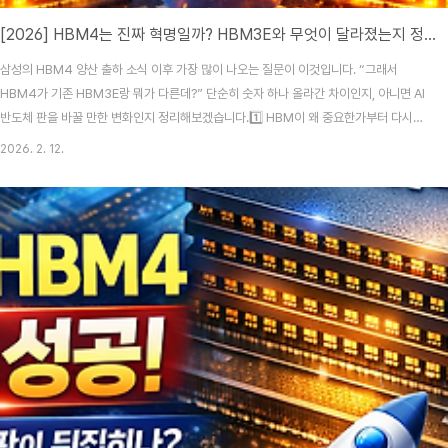
[2026] HBM4는 진짜 혁명일까? HBM3E와 무엇이 달라졌는지 정리했습니다
삼성의 HBM4 양산 출하 소식 이후 가장 많이 나오는 질문이 이것입니다. “그래서
HBM4가 기존 HBM3E랑 뭐가 다른데?” 단순히 숫자 하나 올라간 차이인지, 아니면 AI
반도체 판을 바꿀 만한 변화인지 정리해보겠습니다.1️⃣ HBM이 왜 중요한가부터 다시
짚어보겠습니다HBM(High Bandwidth Memory)은 GPU나 AI 가속기 옆에 붙는 초
2026. 2. 12.
고속 메모리입니다. 데이터를 얼마나 빠르게 주고받을 수 있느냐가 핵심이며, 대형 언어
모델(LLM) 학습·추론 성능을 좌우하는 요소 중 하나입니다.특히 엔비디아의 AI GPU와
같은 고성능 칩은 메모리 대역폭이 병목이 되기 때문에 HBM 세대 진화가 곧 성능 경쟁
력으로 이어집니다.2️⃣ HBM3E vs HBM4 핵심 비교구분HBM3EHBM4전송 속도약
..