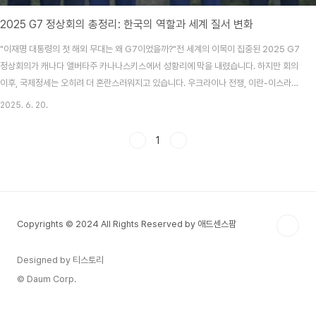
2025 G7 정상회의 총정리: 한국의 역할과 세계 질서 변화
"이재명 대통령의 첫 해외 무대는 왜 G7이었을까?"전 세계의 이목이 집중된 2025 G7
정상회의가 캐나다 앨버타주 카나나스키스에서 성황리에 막을 내렸습니다. 하지만 회의
이후, 국제정세는 오히려 더 혼란스러워지고 있습니다. 우크라이나 전쟁, 이란-이스라엘
갈등, 그리고 미국 트럼프의 회의 중 조기 귀국까지... 올해 G7은 단순한 회의가 아닌,
2025. 6. 20.
'지정학적 판도 변화'의 신호탄이었죠.G7 정상회의 핵심 요약일시: 2025년 6월
16~17일장소: 캐나다 앨버타주 카나나스키스참석국: G7 핵심국(미국, 영국, 프랑스,
1
독일, 이탈리아, 일본, 캐나다) + EU + 초청국(한국, 인도, 호주 등)주요 의제: 우크라이
나 전쟁, 중동 위기, 기후 변화, AI 협력, 경제 안보회의 주요 내용 및 국제 영향력캐나..
Copyrights © 2024 All Rights Reserved by 애드센스팜
Designed by 티스토리
© Daum Corp.