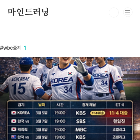
본문 바로가기
마인드러닝
wbc중계
1