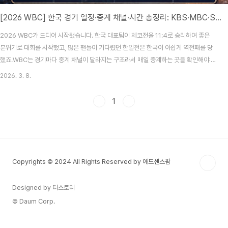
[2026 WBC] 한국 경기 일정·중계 채널·시간 총정리: KBS·MBC·SBS 분산 편성 완벽 가이드
2026 WBC가 드디어 시작됐습니다. 한국 대표팀이 체코전을 11:4로 승리하며 좋은
분위기로 대회를 시작했고, 많은 팬들이 기다렸던 한일전은 한국이 아쉽게 역전패를 당
했죠.WBC는 경기마다 중계 채널이 달라지는 구조라서 매일 중계하는 곳을 확인해야 합
니다. 그래서 오늘은 2026 WBC 한국 대표팀 경기 일정과 중계 채널, 모바일 무료 시청
2026. 3. 8.
방법까지 한 번에 정리해 보겠습니다.* 한국 대표팀 경기 일정 한눈에 보기조별리그에서
한국은 일본, 대만, 호주, 체코와 같은 조에 편성되었습니다. 경기 시간과 방송 채널은 아
1
래 표를 참고하면 가장 편합니다.경기날짜시간중계 채널비고한국 vs 체코3월 5일
19:00KBS한국 11:4 승리한국 vs 일본3월 7일19:00SBS한국 6:8 패한국 vs 대만3
월 8일19..
Copyrights © 2024 All Rights Reserved by 애드센스팜
Designed by 티스토리
© Daum Corp.