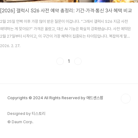
[2026] 갤럭시 S26 사전 예약 총정리: 기간·가격·통신 3사 혜택 비교
2월 25일 언팩 이후 가장 많이 받은 질문이 이겁니다. “그래서 갤럭시 S26 지금 사전
예약하는 게 맞아요?” 가격은 올랐고, 대신 AI 기능은 확실히 강화됐습니다. 사전 예약은
2월 27일부터 시작이고, 이 구간이 가장 혜택이 집중되는 타이밍입니다. 복잡하게 말
안 하고, 필요한 정보만 정리해볼게요.1. 갤럭시 S26 가격, 얼마나 올랐나?이번 S26 시
2026. 2. 27.
리즈는 전반적으로 가격이 인상됐습니다. 기본 모델부터 울트라까지 대략적인 출고가
범위는 아래와 같습니다.모델예상 출고가포지션갤럭시 S26약 125만 원대기본형갤럭
1
시 S26+약 139~145만 원대대화면갤럭시 S26 울트라약 179만 원대최상위 플래그
십솔직히 울트라는 이제 “노트북급 가격”이라는 말이 나올 정도입니다. 대신 카메라, 배
터리, AI 연산 ..
Copyrights © 2024 All Rights Reserved by 애드센스팜
Designed by 티스토리
© Daum Corp.