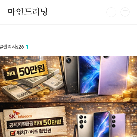
본문 바로가기
마인드러닝
갤럭시s26
1