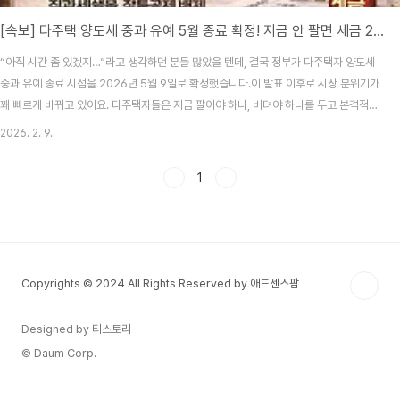
[속보] 다주택 양도세 중과 유예 5월 종료 확정! 지금 안 팔면 세금 2배? 절세 매도 전략
“아직 시간 좀 있겠지…”라고 생각하던 분들 많았을 텐데, 결국 정부가 다주택자 양도세
중과 유예 종료 시점을 2026년 5월 9일로 확정했습니다.이 발표 이후로 시장 분위기가
꽤 빠르게 바뀌고 있어요. 다주택자들은 지금 팔아야 하나, 버텨야 하나를 두고 본격적으
로 계산기를 두드리기 시작한 상황입니다.오늘은 감정 빼고, “지금 팔면 세금이 얼마나
2026. 2. 9.
줄어드는지”, “5월 이후엔 뭐가 달라지는지”를 현실적으로 정리해볼게요.① 다주택 양
도세 중과 유예, 언제까지?이번에 확정된 핵심 일정부터 짚고 갈게요.중과 유예 종료일:
1
2026년 5월 9일그 이전까지는 일반 양도세율 적용5월 10일부터는 중과세율 자동 부
활📌 중요한 포인트는 ‘등기일’이 아니라 ‘계약일 기준’이라는 점입니다.② 지금 팔 때
vs 5월 이후 ..
Copyrights © 2024 All Rights Reserved by 애드센스팜
Designed by 티스토리
© Daum Corp.