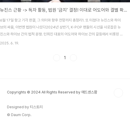
뉴진스 근황 -> 독자 활동, 법원 ‘금지’ 결정! 이대로 어도어와 결별 확정?
6월 17일 항고 기각 판결, 그 의미와 향후 전망까지 총정리1. 또 터졌다! 뉴진스와 하이
브의 싸움, 이번엔 법원이 나섰다2024년 상반기, K-POP 팬들의 시선을 사로잡은 뉴
진스와 하이브 간의 법적 분쟁. 민희진 대표의 어도어와 하이브 간의 갈등에서 비롯된 이
분쟁은 이제 단순한 내부 갈등을 넘어, 법원의 판단까지 이끌어낸 상황입니다. 그리고 6
2025. 6. 19.
월 17일, 서울고법은 ‘독자 활동 보장’에 대한 항고를 기각하며 큰 파장을 불러일으켰습
니다.2. 사건 요약: 독자 활동 금지, 무엇이 쟁점이었나?뉴진스 멤버들은 민희진 대표가
1
이끄는 어도어를 통해 계속 활동하길 원했지만, 하이브는 이들의 계약 주체가 자신들이
며, 민 대표의 단독 지휘는 불가하다는 입장이었습니다. 이에 멤버들은 독자 활동을 위한
법적 조치를 ..
Copyrights © 2024 All Rights Reserved by 애드센스팜
Designed by 티스토리
© Daum Corp.